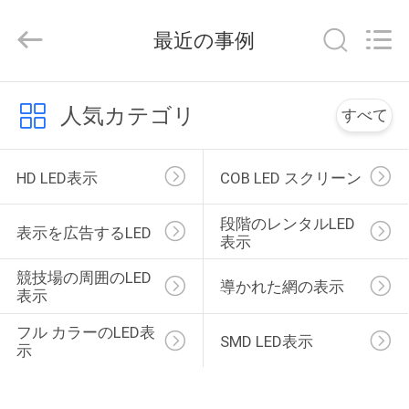
2018
-
2026
最近の事例
Topbright
Creation
Limited.
All
Rights
家
Reserved.
人気カテゴリ
すべて
プ
HD LED表示
COB LED スクリーン
ロ
段階のレンタルLED
ダ
表示を広告するLED
表示
ク
競技場の周囲のLED
導かれた網の表示
表示
ト
フル カラーのLED表
SMD LED表示
示
VR
シ