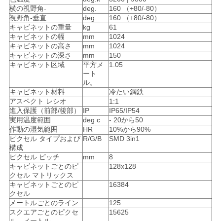
横の視野角-
deg.
160 （+80/-80）
バ
視野角-垂直
deg.
160 （+80/-80）
キャビネットの重量
kg
61
シ
キャビネットの幅
mm
1024
キャビネットの高さ
mm
1024
ー
キャビネットの深さ
mm
150
キャビネット区域
平方メ
1.05
規
ート
ル。
約
キャビネット材料
冷たい鋼鉄
アスペクト レシオ
1:1
進入保護（前部/後部）
IP
IP65/IP54
実用温度範囲
deg c
- 20から50
作動の湿気範囲
HR
10%から90%
ピクセル タイプおよび
R/G/B
SMD 3in1
構成
ピクセル ピッチ
mm
8
キャビネットごとのピ
128x128
クセル マトリックス
キャビネットごとのピ
16384
クセル
メートルごとのライン
125
スクエアごとのピクセ
15625