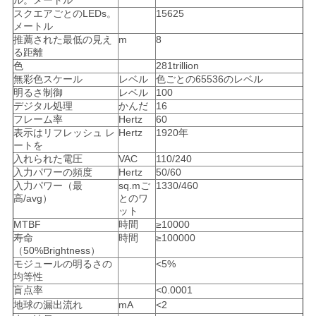
ル。メートル
スクエアごとのLEDs。
15625
メートル
推薦された最低の見え
m
8
る距離
色
281trillion
無彩色スケール
レベル
色ごとの65536のレベル
明るさ制御
レベル
100
デジタル処理
かんだ
16
フレーム率
Hertz
60
表示はリフレッシュ レ
Hertz
1920年
ートを
入れられた電圧
VAC
110/240
入力パワーの頻度
Hertz
50/60
入力パワー（最
sq.mご
1330/460
高/avg）
とのワ
ット
MTBF
時間
≥10000
寿命
時間
≥100000
（50%Brightness）
モジュールの明るさの
<5%
均等性
盲点率
<0.0001
地球の漏出流れ
mA
<2