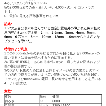
ス
4のデジタル プロセス:16bits.
5の2,000Hzまでの高く新しい率、4,000へのハイ コントラス
ト:1。
6、最低の見える距離推薦される:8m。
サ
記述:
イ
TBCの広告は表示を含んでいる固定設置屋外の導かれた掲示板の
屋内導かれたビデオ壁、2mm、2.5mm、3mm、4mm、5mm、
6mm、6.77mm、8mm、10mm、12mm、16mmからさまざまな
ト
ピクセルを導いた。
マ
特徴
および利点
:
1つの6,000nitsからのあらゆる方向から目に見える9,000nitsへの
ッ
高い明るさは日光を指示するために直面する。
2の高いIP IP65を、あらゆる条件のために適したよい防水および
プ
塵の抵抗評価する。
3の大きい収集のために適した同じイメージの質の出力とのすべ
ての方向で継ぎ目が無いより広い範囲のための広い視野角160°。
ファンおよびmeanwellの電源、長い寿命を使用することを用いる
プ
4、よい熱放散。
変数
:
ラ
変数
単位
価値
明るさ
nit
6000
イ
色温度
deg.k
3200 | 9300