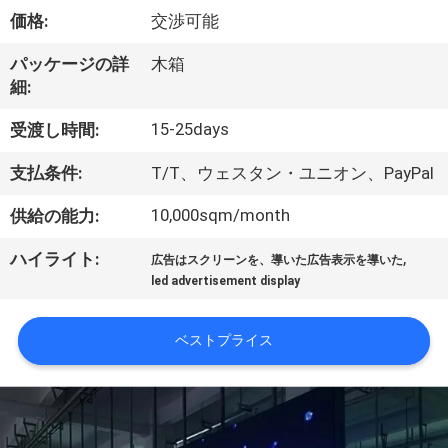
価格:
交渉可能
ョ
パッケージの詳
木箱
ー
細:
15-25days
受渡し時間:
私
支払条件:
T/T、ウェスタン・ユニオン、PayPal
達
10,000sqm/month
供給の能力:
に
つ
,
ハイライト:
広告はスクリーンを、導いた広告表示を導いた
led advertisement display
い
て
ベストプライス
工