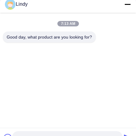
Lindy
前部サービス屋外の導かれた広告スクリーンP10mm
320x320mmモジュール
7:13 AM
表示P8mm 3840Hzを広告するIP65屋外LEDはリフレッシュ レ
ートを
Good day, what product are you looking for?
人気カテゴリ
すべて
HD LED表示
COB LED スクリーン
段階のレンタルLED
表示を広告するLED
表示
競技場の周囲のLED
導かれた網の表示
表示
フル カラーのLED表
SMD LED表示
示