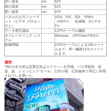
赤い波長
nm
623
緑の波長
nm
525
青い波長
nm
470
パネルの入力フォーマ
VGA、DVI、SDI、YPbPr
ット（ビデオ プロセッ
（HDTV）、合成物、Sビデオ、
サと）
TV
データ相互連結
CAT6ケーブル/繊維
オペレーティング シス
Windows （XP/Vista/7/8/10）
テム
制御間隔
CAT6ケーブルによる180メート
ルまで、単一繊維15キロメート
ルまで。
適用:
TBCの永久的な設置広告はスクリーンを空港、バス停留所、鉄
道、道、ショッピング モール、公共の場、広告媒体で等広く利用
されている導いた。