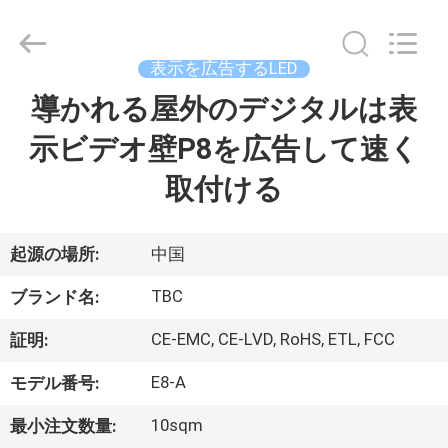
2018
-
2026
Topbright
Creation
表示を広告するLED
Limited.
All
Rights
導かれる屋外のデジタルは表
家
Reserved.
示ビデオ壁P8を広告して速く
プ
取付ける
ロ
ダ
起源の場所:
中国
ク
TBC
ブランド名:
ト
CE-EMC, CE-LVD, RoHS, ETL, FCC
証明:
E8-A
モデル番号:
VR
10sqm
最小注文数量:
シ