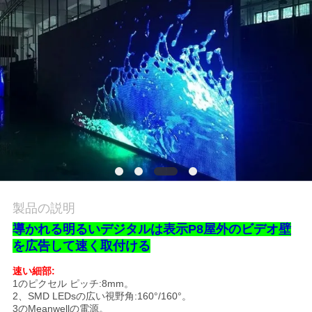
場
旅
行
品
質
管
理
製品の説明
導かれる明るいデジタルは表示P8屋外のビデオ壁
ニ
を広告して速く取付ける
ュ
速い細部:
1のピクセル ピッチ:8mm。
ー
2、SMD LEDsの広い視野角:160°/160°。
3のMeanwellの電源。