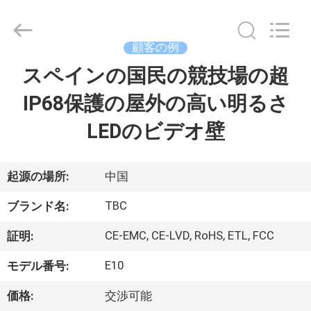
2018
-
2026
Topbright
Creation
顧客の例
Limited.
All
Rights
スペインの国民の競技場の超
家
Reserved.
IP68保護の屋外の高い明るさ
プ
LEDのビデオ壁
ロ
ダ
起源の場所:
中国
ク
TBC
ブランド名:
ト
CE-EMC, CE-LVD, RoHS, ETL, FCC
証明:
E10
モデル番号:
VR
価格:
交渉可能
シ