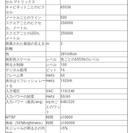
セル マトリックス
バ
キャビネットごとのピク
65536
セル
メートルごとのライン
500
シ
スクエアごとのピクセ
250000
ル。メートル
ー
スクエアごとのLEDs。
250000
メートル
規
推薦された最低の見える
m
2
距離
約
色
281trillion
無彩色スケール
レベル
色ごとの65536のレベル
明るさ制御
レベル
100
デジタル処理
ビット
16
フレーム率
Hertz
60
表示はリフレッシュ レー
Hertz
1920年
トを
入力電圧
VAC
110/240
入力パワーの頻度
Hertz
50/60
入力パワー（最高/avg）
sq.mご
640/220
とのワッ
ト
MTBF
時間
≥10000
寿命（50%Brightness）
時間
≥100000
モジュールの明るさの均
<5%