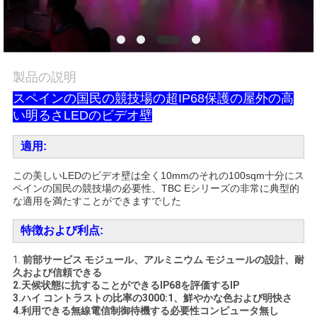
場
旅
行
製品の説明
スペインの国民の競技場の超IP68保護の屋外の高
品
い明るさLEDのビデオ壁
質
適用:
管
この美しいLEDのビデオ壁は全く10mmのそれの100sqm十分にス
ペインの国民の競技場の必要性、TBC Eシリーズの非常に典型的
理
な適用を満たすことができますでした
特徴および利点:
ニ
1.
前部サービス モジュール、アルミニウム モジュールの設計、耐
ュ
久および信頼できる
2.天候状態に抗することができるIP68を評価するIP
ー
3.ハイ コントラストの比率の3000:1、鮮やかな色および明快さ
4.利用できる無線電信制御待機する必要性コンピュータ無し