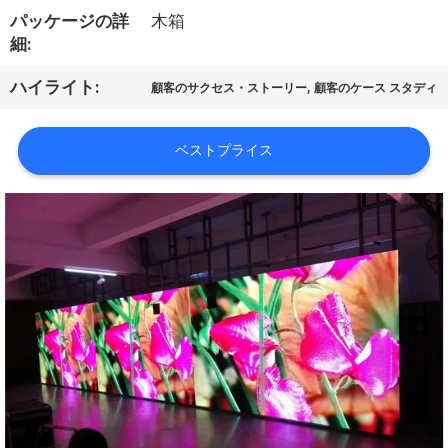
パッケージの詳
木箱
ョ
細:
ー
,
ハイライト:
顧客のサクセス・ストーリー
顧客のケース スタディ
私
ベストプライス
達
に
つ
い
て
工