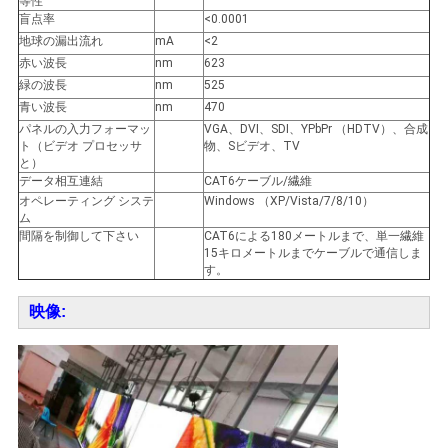
等性
盲点率
<0.0001
地球の漏出流れ
mA
<2
赤い波長
nm
623
緑の波長
nm
525
青い波長
nm
470
パネルの入力フォーマッ
VGA、DVI、SDI、YPbPr （HDTV）、合成
ト（ビデオ プロセッサ
物、Sビデオ、TV
と）
データ相互連結
CAT6ケーブル/繊維
オペレーティング システ
Windows （XP/Vista/7/8/10）
ム
間隔を制御して下さい
CAT6による180メートルまで、単一繊維
15キロメートルまでケーブルで通信しま
す。
映像: