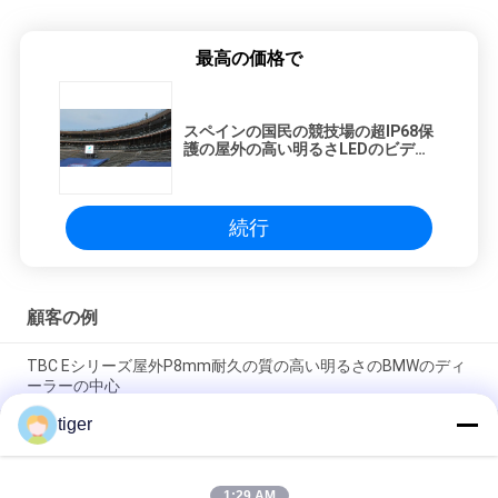
最高の価格で
スペインの国民の競技場の超IP68保
護の屋外の高い明るさLEDのビデオ
壁
続行
顧客の例
TBC Eシリーズ屋外P8mm耐久の質の高い明るさのBMWのディ
ーラーの中心
tiger
ネザーランド250sqm LEDの周囲の競技場の速いサービス耐久
の質の最高はリフレッシュ レート3840Hzを
1:29 AM