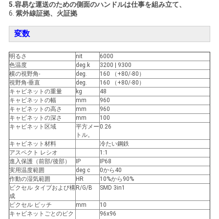
ス
5.容易な運送のための側面のハンドルは仕事を組み立て、
6.
紫外線証拠、火証拠
変数
サ
明るさ
nit
6000
イ
色温度
deg.k
3200 | 9300
横の視野角-
deg.
160 （+80/-80）
ト
視野角-垂直
deg.
160 （+80/-80）
キャビネットの重量
kg
48
マ
キャビネットの幅
mm
960
キャビネットの高さ
mm
960
ッ
キャビネットの深さ
mm
100
キャビネット区域
平方メー
0.26
トル。
プ
キャビネット材料
冷たい鋼鉄
アスペクト レシオ
1:1
進入保護（前部/後部）
IP
IP68
プ
実用温度範囲
deg c
0から40
作動の湿気範囲
HR
10%から90%
ピクセル タイプおよび構
R/G/B
SMD 3in1
ラ
成
ピクセル ピッチ
mm
10
イ
キャビネットごとのピク
96x96