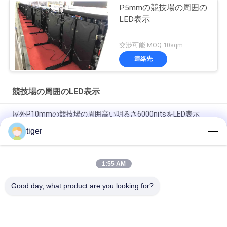
P5mmの競技場の周囲の
LED表示
交渉可能 MOQ:10sqm
連絡先
競技場の周囲のLED表示
屋外P10mmの競技場の周囲高い明るさ6000nitsをLED表示
tiger
SMD3528 P10屋外のLED表示6000nits高い明るさLEDスクリー
ン
1:55 AM
フットボールP10mmの競技場の周囲6000nits高い明るさをLED
表示
Good day, what product are you looking for?
人気カテゴリ
すべて