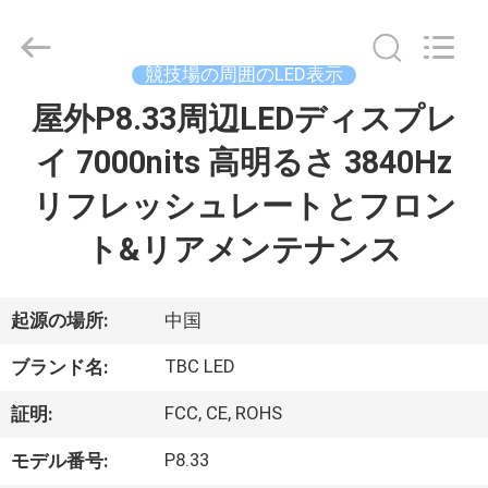
2018
-
2026
Topbright
Creation
競技場の周囲のLED表示
Limited.
All
Rights
屋外P8.33周辺LEDディスプレ
家
Reserved.
イ 7000nits 高明るさ 3840Hz
プ
リフレッシュレートとフロン
ロ
ト&リアメンテナンス
ダ
ク
起源の場所:
中国
ト
TBC LED
ブランド名:
FCC, CE, ROHS
証明:
VR
P8.33
モデル番号:
シ