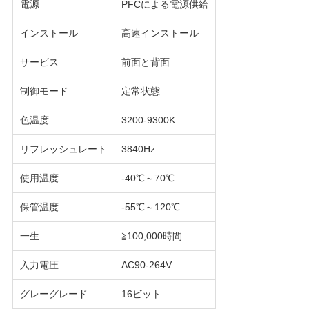
電源
PFCによる電源供給
インストール
高速インストール
サービス
前面と背面
制御モード
定常状態
色温度
3200-9300K
リフレッシュレート
3840Hz
使用温度
-40℃～70℃
保管温度
-55℃～120℃
一生
≧100,000時間
入力電圧
AC90-264V
グレーグレード
16ビット