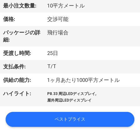
最小注文数量:
10平方メートル
ョ
価格:
交渉可能
ー
パッケージの詳
飛行場合
細:
私
受渡し時間:
25日
達
T/T
支払条件:
に
供給の能力:
1ヶ月あたり1000平方メートル
つ
い
,
ハイライト:
P8.33 周辺LEDディスプレイ
屋外周辺LEDディスプレイ
て
ベストプライス
工