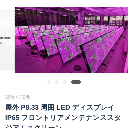
場
旅
行
品
質
管
理
ニ
製品の説明
屋外 P8.33 周囲 LED ディスプレイ
ュ
IP65 フロントリアメンテナンススタ
ー
ジアムスクリーン