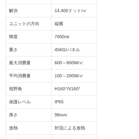
バ
解決
14,400ドット/㎡
シ
ユニットの方向
縦横
ー
輝度
7000nit
規
重さ
45KG/パネル
約
最大消費量
600～800W/㎡
平均消費量
100～200W/㎡
視野角
H160°/V160°
保護レベル
IP65
厚さ
98mm
放熱
対流による放熱