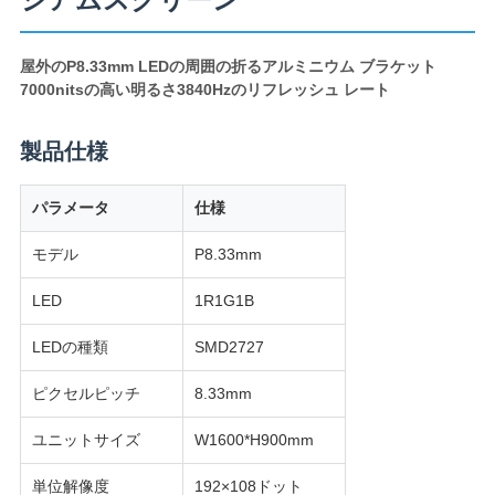
ス
屋外のP8.33mm LEDの周囲の折るアルミニウム ブラケット
サ
7000nitsの高い明るさ3840Hzのリフレッシュ レート
イ
製品仕様
ト
パラメータ
仕様
マ
モデル
P8.33mm
ッ
LED
1R1G1B
プ
LEDの種類
SMD2727
プ
ピクセルピッチ
8.33mm
ラ
ユニットサイズ
W1600*H900mm
イ
単位解像度
192×108ドット